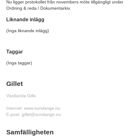
Nu ligger protokollet från novembers möte tillgängligt under
Ordning & reda / Dokumentarkiv.
Liknande inlägg
(Inga liknande inlägg)
Taggar
(Inga taggar)
Gillet
Västlanda Gille
Internet: www.sundange.nu
E-post: gillet@sundange.nu
Samfälligheten