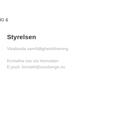
ING &
Styrelsen
Västlanda samfällighetsförening
Kontakta oss via hemsidan
E-post: kontakt@
sundange.nu