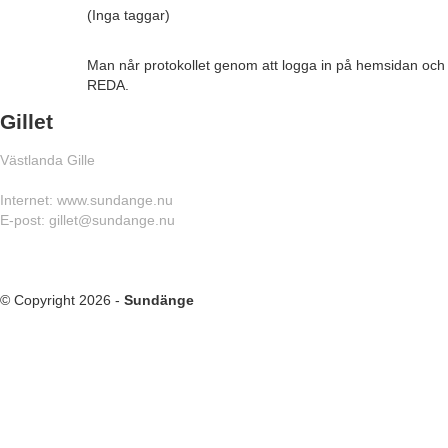
(Inga taggar)
Man når protokollet genom att logga in på hemsidan och
REDA.
Gillet
Västlanda Gille
Internet: www.sundange.nu
E-post: gillet@sundange.nu
© Copyright 2026 -
Sundänge